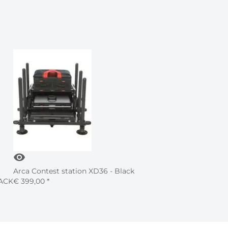
visibility
Arca Contest station XD36 - Black
LACK
€
399,
00
*