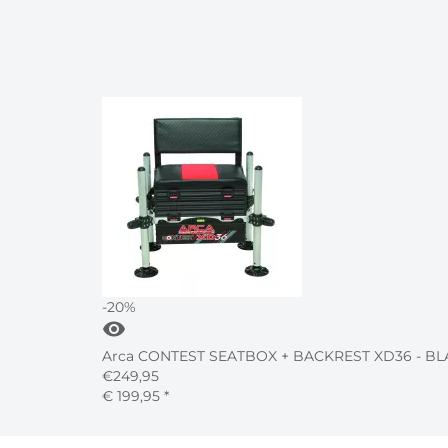
-20%
visibility
Arca CONTEST SEATBOX + BACKREST XD36 - B
€
249,95
€
199,
95
*