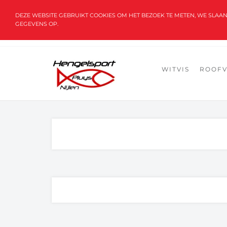
DEZE WEBSITE GEBRUIKT COOKIES OM HET BEZOEK TE METEN, WE SLAA
GEGEVENS OP.
BEGINPAGINA
HOE BESTELLEN ?
LEVEREN EN AFHALEN
OVER ONS
OPENINGSUREN
NUTTIGE LINKS
WITVIS
ROOFV